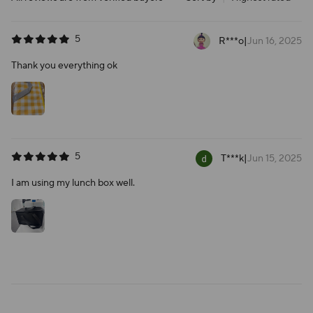
5
R***o
|
Jun 16, 2025
Thank you everything ok
5
T***k
|
Jun 15, 2025
I am using my lunch box well.