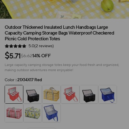
Outdoor Thickened Insulated Lunch Handbags Large
Capacity Camping Storage Bags Waterproof Checkered
Picnic Cold Protection Totes
5.0(2 reviews)
$
5.71
$6.62
14% OFF
Large capacity camping storage totes keep your food fresh and organized,
making outdoor adventures more enjoyable!
Color
: 21X14X17 Red